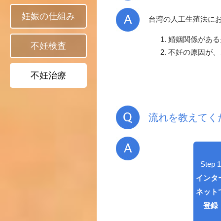
台湾の人工生殖法に
婚姻関係がある
不妊の原因が、
流れを教えてく
Step 1
インタ
ネット
登録