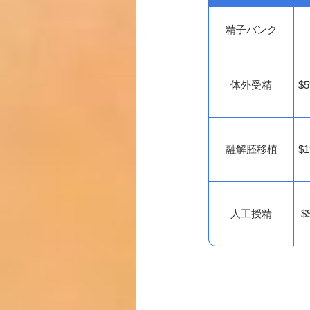
精子バンク
体外受精
$5
融解胚移植
$1
人工授精
$