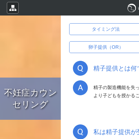
タイミング法
卵子提供（OR）
精子提供とは何
精子の製造機能を失
不妊症カウン
より子どもを授かる
セリング
私は精子提供が